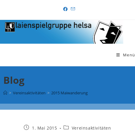
Zum
Inhalt
springen
Menü
Blog
>
Vereinsaktivitäten
>
2015 Maiwanderung
Beitrag
Beitrags-
1. Mai 2015
Vereinsaktivitäten
veröffentlicht:
Kategorie: