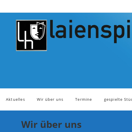
Zum
Inhalt
springen
Aktuelles
Wir über uns
Termine
gespielte Stü
Wir über uns